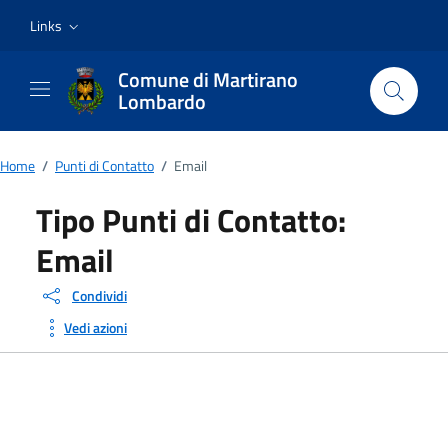
Vai ai contenuti
Vai al footer
Links
Comune di Martirano
Lombardo
Home
/
Punti di Contatto
/
Email
Tipo Punti di Contatto:
Email
Condividi
Vedi azioni