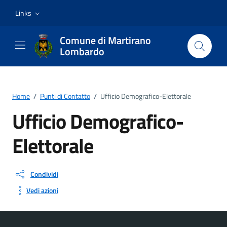
Vai ai contenuti
Vai al footer
Links
Comune di Martirano
Lombardo
Home
/
Punti di Contatto
/
Ufficio Demografico-Elettorale
Ufficio Demografico-
Elettorale
Condividi
Vedi azioni