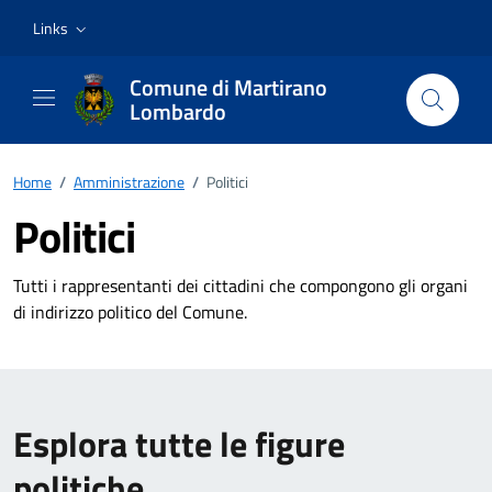
Vai ai contenuti
Vai al footer
Links
Comune di Martirano
Lombardo
Home
/
Amministrazione
/
Politici
Politici
Tutti i rappresentanti dei cittadini che compongono gli organi
di indirizzo politico del Comune.
Esplora tutte le figure
politiche