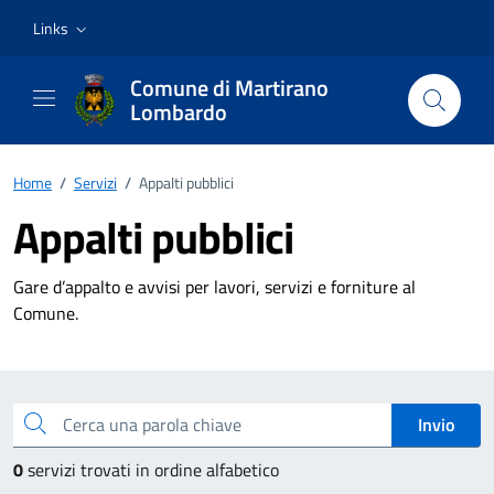
Vai ai contenuti
Vai al footer
Links
Comune di Martirano
Lombardo
Home
/
Servizi
/
Appalti pubblici
Appalti pubblici
Gare d’appalto e avvisi per lavori, servizi e forniture al
Comune.
Esplora tutti i servizi
Cerca una parola chiave
Invio
0
servizi trovati in ordine alfabetico