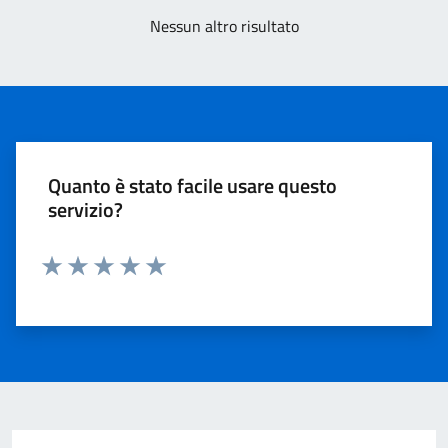
Nessun altro risultato
Quanto è stato facile usare questo
servizio?
Valuta 1 stelle su 5
Valuta 2 stelle su 5
Valuta 3 stelle su 5
Valuta 4 stelle su 5
Valuta 5 stelle su 5