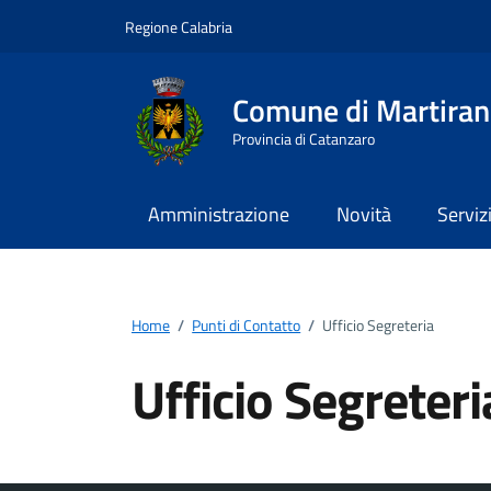
Vai ai contenuti
Vai al footer
Regione Calabria
Comune di Martira
Provincia di Catanzaro
Amministrazione
Novità
Serviz
Home
/
Punti di Contatto
/
Ufficio Segreteria
Ufficio Segreteri