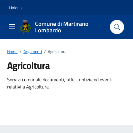
Vai ai contenuti
Vai al footer
Links
Comune di Martirano
Lombardo
Home
/
Argomenti
/
Agricoltura
Agricoltura
Dettagli dell'argomento
Servizi comunali, documenti, uffici, notizie ed eventi
relativi a Agricoltura