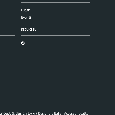
Luoghi
Eventi
SEGUICI SU
Martirano Lombardo Facebook
concept & design by
·
Designers Italia
Accesso redattori