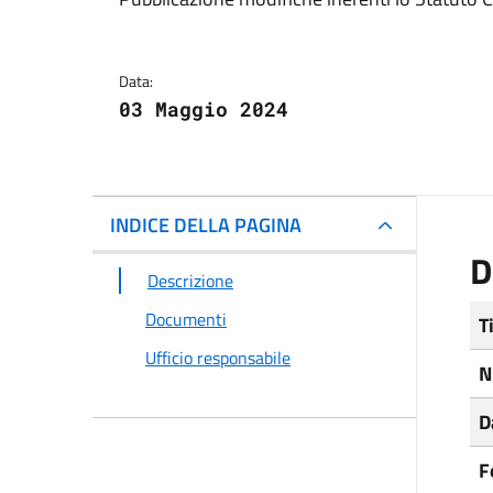
Dettagli del docum
Data:
03 Maggio 2024
INDICE DELLA PAGINA
D
Descrizione
Documenti
T
Ufficio responsabile
N
D
F