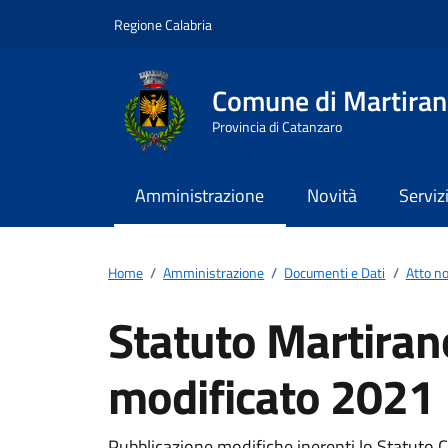
Vai ai contenuti
Vai al footer
Regione Calabria
Comune di Martira
Provincia di Catanzaro
Amministrazione
Novità
Serviz
Home
/
Amministrazione
/
Documenti e Dati
/
Atto n
Statuto Martira
modificato 2021
Pubblicazione modifiche inerenti lo Statuto