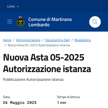
Vai ai contenuti
Vai al footer
Links
Comune di Martirano
Lombardo
Home
/
Amministrazione
/
Documenti e Dati
/
Modulistica
/
Nuova Asta 05-2025 Autorizzazione istanza
Nuova Asta 05-2025
Autorizzazione istanza
Dettagli del documento
Pubblicazione Autorizzazione istanza
Data:
Tempo di lettura:
1 min
26 Maggio 2025