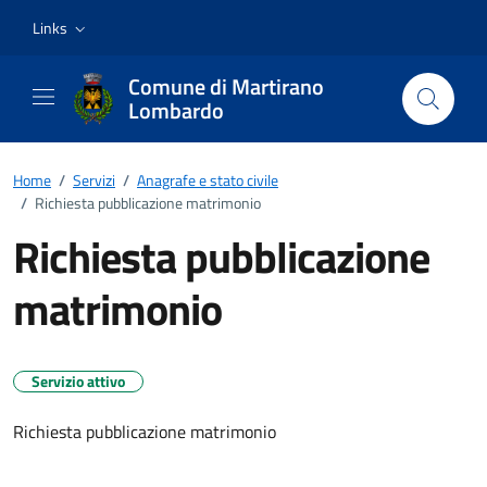
Vai ai contenuti
Vai al footer
Links
Comune di Martirano
Lombardo
Home
/
Servizi
/
Anagrafe e stato civile
/
Richiesta pubblicazione matrimonio
Richiesta pubblicazione
matrimonio
Servizio attivo
Richiesta pubblicazione matrimonio