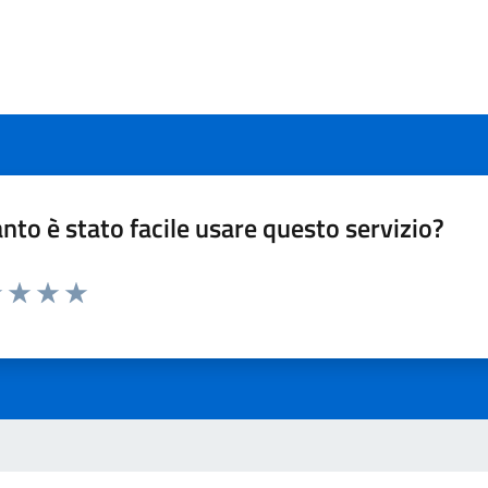
nto è stato facile usare questo servizio?
1 stelle su 5
uta 2 stelle su 5
Valuta 3 stelle su 5
Valuta 4 stelle su 5
Valuta 5 stelle su 5