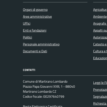
Organi di governo
Agricoltur
Aree amministrative
Ambiente
Uffici
Anagrafe e
Enti e fondazioni
Appalti pu
Politici
Autorizzaz
Personale amministrativo
Catasto e
Documenti e Dati
Cultura e
Educazion
CONTATTI
Comune di Martirano Lombardo
Leggi le 
Piazza Papa Giovanni XXIII, 1 - 88040
Prenotaz
Martirano Lombardo CZ
Codice fiscale: 00297640799
Segnalazi
Richiesta
Posta Elettronica Certificata