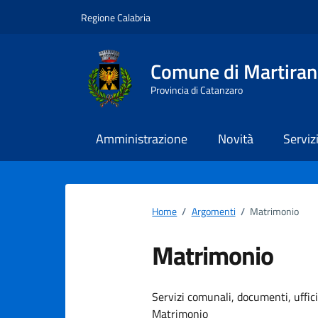
Vai ai contenuti
Vai al footer
Regione Calabria
Comune di Martira
Provincia di Catanzaro
Amministrazione
Novità
Serviz
Home
/
Argomenti
/
Matrimonio
Matrimonio
Dettagli dell
Servizi comunali, documenti, uffici,
Matrimonio