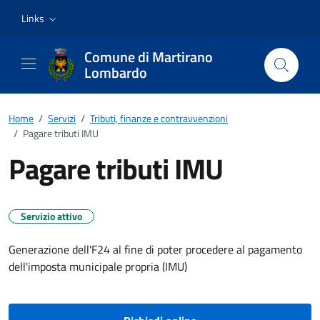
Vai ai contenuti
Vai al footer
Links
Comune di Martirano
Lombardo
Home
/
Servizi
/
Tributi, finanze e contravvenzioni
/
Pagare tributi IMU
Pagare tributi IMU
Servizio attivo
Generazione dell'F24 al fine di poter procedere al pagamento
dell'imposta municipale propria (IMU)