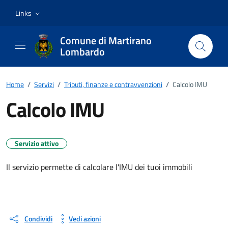
Vai ai contenuti
Vai al footer
Links
Comune di Martirano
Lombardo
Home
/
Servizi
/
Tributi, finanze e contravvenzioni
/
Calcolo IMU
Calcolo IMU
Servizio attivo
Il servizio permette di calcolare l'IMU dei tuoi immobili
Condividi
Vedi azioni