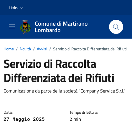
Vai ai contenuti
Vai al footer
Links
Comune di Martirano
Lombardo
Home
/
Novità
/
Avvisi
/
Servizio di Raccolta Differenziata dei Rifiuti
Servizio di Raccolta
Differenziata dei Rifiuti
Dettagli della notizia
Comunicazione da parte della società "Company Service S.r.l."
Data:
Tempo di lettura:
2 min
27 Maggio 2025