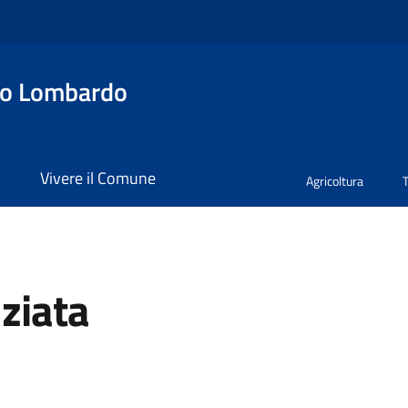
no Lombardo
i
Vivere il Comune
Agricoltura
ziata
a