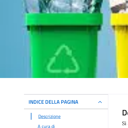
INDICE DELLA PAGINA
D
Descrizione
Si
A cura di