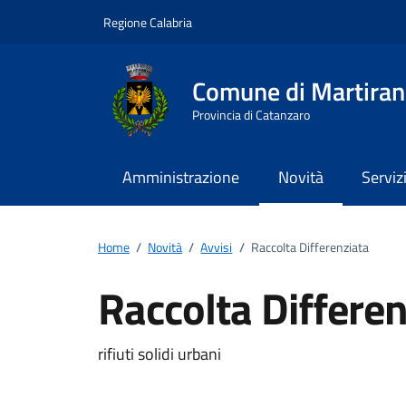
Vai ai contenuti
Vai al footer
Regione Calabria
Comune di Martira
Provincia di Catanzaro
Amministrazione
Novità
Serviz
Home
/
Novità
/
Avvisi
/
Raccolta Differenziata
Raccolta Differen
Dettagli della notizi
rifiuti solidi urbani