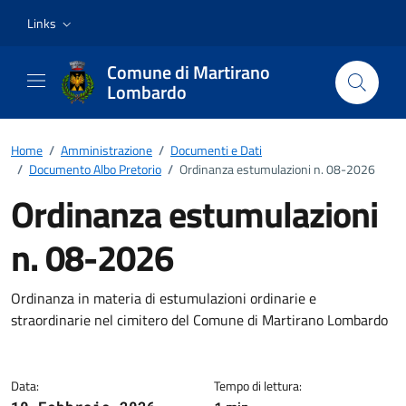
Vai ai contenuti
Vai al footer
Links
Comune di Martirano
Lombardo
Home
/
Amministrazione
/
Documenti e Dati
/
Documento Albo Pretorio
/
Ordinanza estumulazioni n. 08-2026
Ordinanza estumulazioni
n. 08-2026
Dettagli del documento
Ordinanza in materia di estumulazioni ordinarie e
straordinarie nel cimitero del Comune di Martirano Lombardo
Data:
Tempo di lettura: