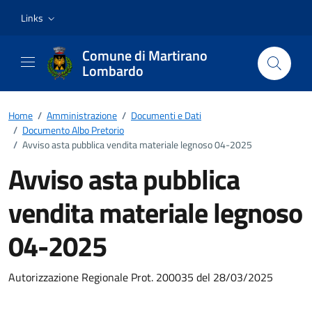
Vai ai contenuti
Vai al footer
Links
Comune di Martirano
Lombardo
Home
/
Amministrazione
/
Documenti e Dati
/
Documento Albo Pretorio
/
Avviso asta pubblica vendita materiale legnoso 04-2025
Avviso asta pubblica
vendita materiale legnoso
04-2025
Dettagli del documento
Autorizzazione Regionale Prot. 200035 del 28/03/2025