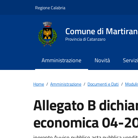
Vai ai contenuti
Vai al footer
Regione Calabria
Comune di Martira
Provincia di Catanzaro
Amministrazione
Novità
Serviz
Home
/
Amministrazione
/
Documenti e Dati
/
Moduli
Allegato B dichia
economica 04-2
inerente Avviso pubblico asta pubblica vendi