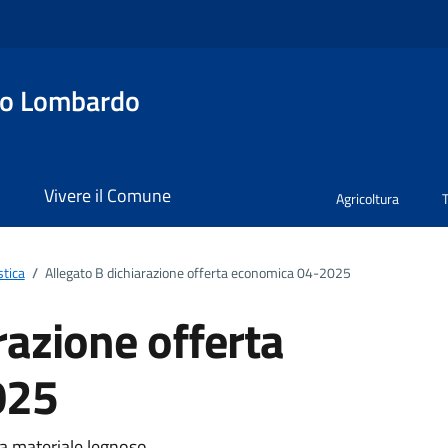
no Lombardo
i
Vivere il Comune
Agricoltura
stica
/
Allegato B dichiarazione offerta economica 04-2025
razione offerta
025
ta materiale legnoso