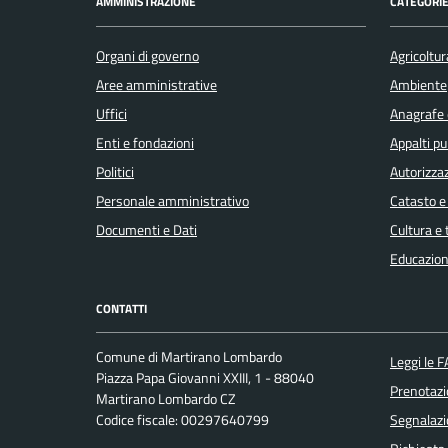
AMMINISTRAZIONE
CATEGORIE
Organi di governo
Agricoltur
Aree amministrative
Ambiente
Uffici
Anagrafe e
Enti e fondazioni
Appalti pu
Politici
Autorizzaz
Personale amministrativo
Catasto e
Documenti e Dati
Cultura e
Educazion
CONTATTI
Comune di Martirano Lombardo
Leggi le 
Piazza Papa Giovanni XXIII, 1 - 88040
Prenotaz
Martirano Lombardo CZ
Codice fiscale: 00297640799
Segnalazi