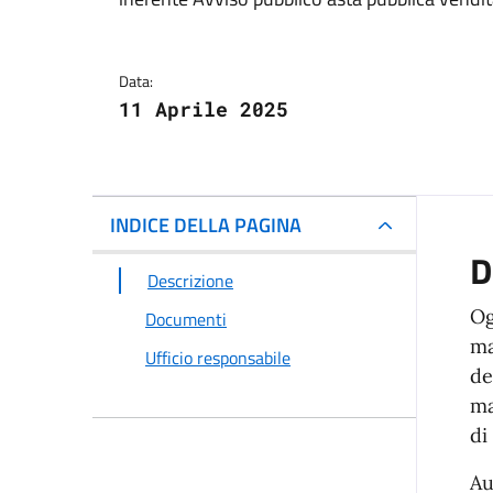
Dettagli del docum
Data:
11 Aprile 2025
INDICE DELLA PAGINA
D
Descrizione
Og
Documenti
ma
Ufficio responsabile
de
ma
di
Au