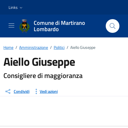
Vai ai contenuti
Vai al footer
Links
Comune di Martirano
Lombardo
Home
/
Amministrazione
/
Politici
/
Aiello Giuseppe
Aiello Giuseppe
Dettagli della persona
Consigliere di maggioranza
Condividi
Vedi azioni