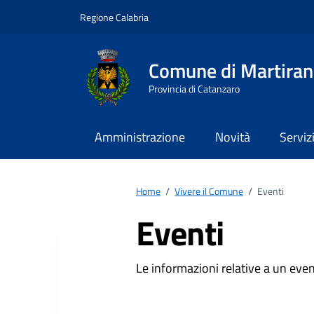
Vai ai contenuti
Vai al footer
Regione Calabria
Comune di Martira
Provincia di Catanzaro
Amministrazione
Novità
Serviz
Home
/
Vivere il Comune
/
Eventi
Eventi
Le informazioni relative a un even