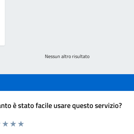
Nessun altro risultato
nto è stato facile usare questo servizio?
1 stelle su 5
uta 2 stelle su 5
Valuta 3 stelle su 5
Valuta 4 stelle su 5
Valuta 5 stelle su 5