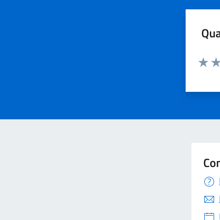
Qua
Valuta 
Val
Con