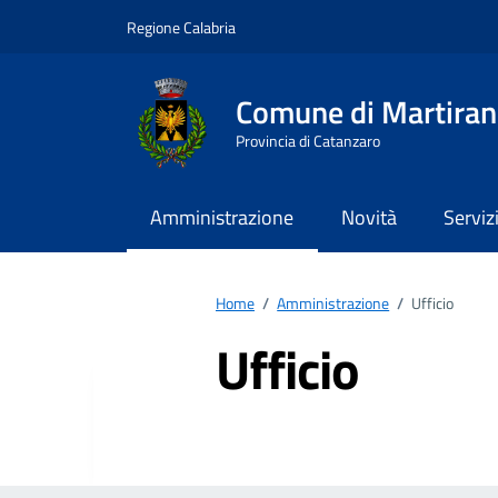
Vai ai contenuti
Vai al footer
Regione Calabria
Comune di Martira
Provincia di Catanzaro
Amministrazione
Novità
Serviz
Home
/
Amministrazione
/
Ufficio
Ufficio