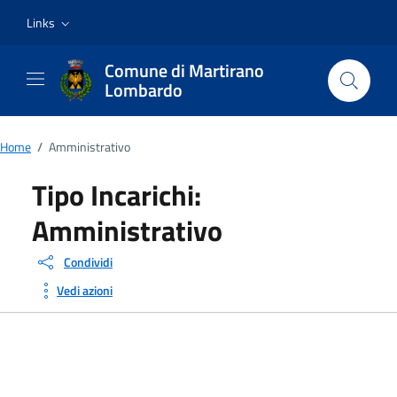
Vai ai contenuti
Vai al footer
Links
Comune di Martirano
Lombardo
Home
/
Amministrativo
Tipo Incarichi:
Amministrativo
Condividi
Vedi azioni