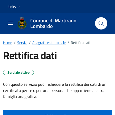
Vai ai contenuti
Vai al footer
Links
Comune di Martirano
Lombardo
Home
/
Servizi
/
Anagrafe e stato civile
/
Rettifica dati
Rettifica dati
Servizio attivo
Con questo servizio puoi richiedere la rettifica dei dati di un
certificato per te o per una persona che appartiene alla tua
famiglia anagrafica.