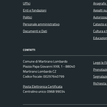
Uffici
Anagrafe e
Enti e fondazioni
Appalti pu
Elezioni
Politici
Autorizzaz
Personale amministrativo
Catasto e
Energie
Documenti e Dati
Cultura e
rinnovabili
Educazion
CONTATTI
Estero
Comune di Martirano Lombardo
Leggi le 
Piazza Papa Giovanni XXIII, 1 - 88040
Foreste
Prenotaz
Martirano Lombardo CZ
Codice fiscale: 00297640799
Segnalazi
Formazione
Richiesta
Posta Elettronica Certificata
professionale
Centralino unico: 0968 99034
Gemellaggi