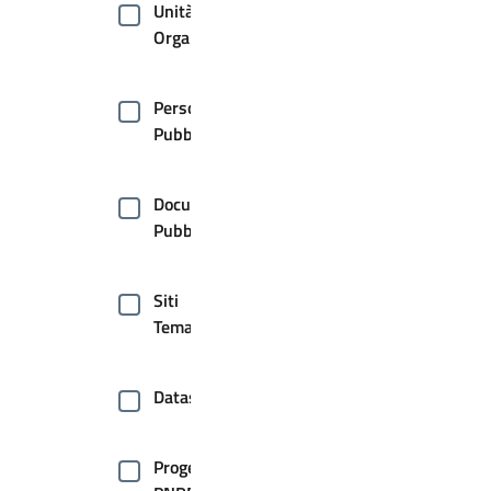
Unità
Organizzative
Persone
Pubbliche
Documenti
Pubblici
Siti
Tematici
Dataset
Progetti