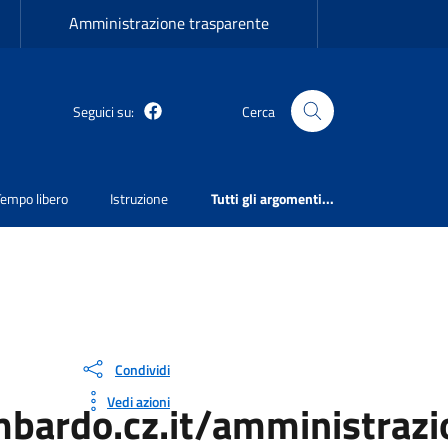
Amministrazione trasparente
Seguici su:
Cerca
Martirano Lombardo Facebook
Tempo libero
Istruzione
Tutti gli argomenti...
Condividi
Vedi azioni
mbardo.cz.it/amministrazi