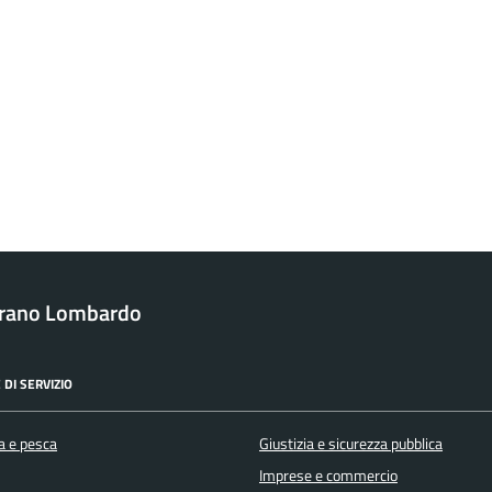
irano Lombardo
 DI SERVIZIO
a e pesca
Giustizia e sicurezza pubblica
Imprese e commercio