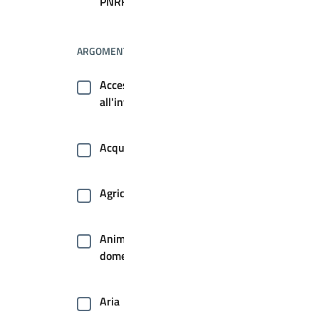
PNRR
ARGOMENTI
Accesso
all'informazione
Acqua
Agricoltura
Animale
domestico
Aria