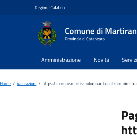
Vai ai contenuti
Vai al footer
Regione Calabria
Comune di Martira
Provincia di Catanzaro
Amministrazione
Novità
Serviz
Home
/
Valutazioni
/
https://comune.martiranolombardo.cz.it/amministra
Pag
ht