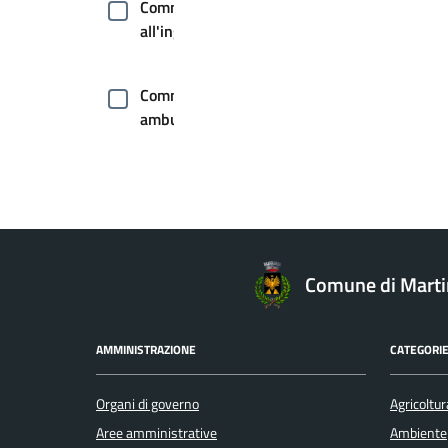
Commercio
all'ingrosso
Commercio
ambulante
Comunicazione
istituzionale
Comunicazione
Comune di Mart
politica
AMMINISTRAZIONE
CATEGORIE
Concorsi
Organi di governo
Agricoltur
Covid-
Aree amministrative
Ambiente
19