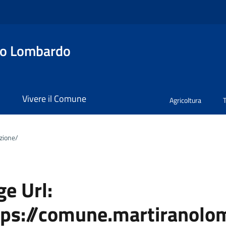
no Lombardo
i
Vivere il Comune
Agricoltura
zione/
e Url:
tps://comune.martiranolo