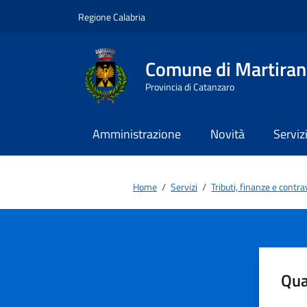
Vai ai contenuti
Vai al footer
Regione Calabria
Comune di Martira
Provincia di Catanzaro
Amministrazione
Novità
Serviz
Home
/
Servizi
/
Tributi, finanze e contr
Qua