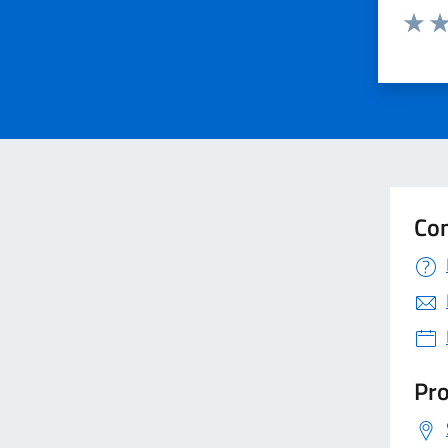
Valuta 
Val
Con
Pro