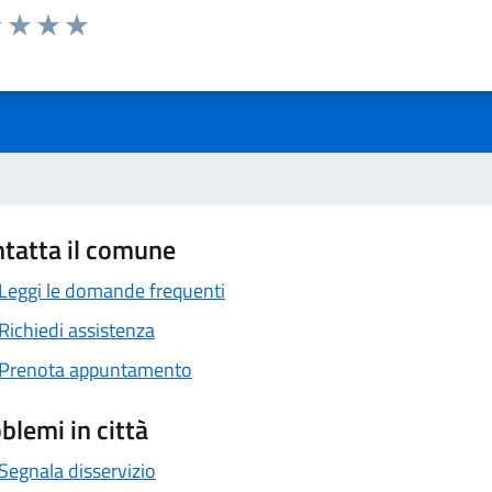
1 stelle su 5
uta 2 stelle su 5
Valuta 3 stelle su 5
Valuta 4 stelle su 5
Valuta 5 stelle su 5
tatta il comune
Leggi le domande frequenti
Richiedi assistenza
Prenota appuntamento
blemi in città
Segnala disservizio