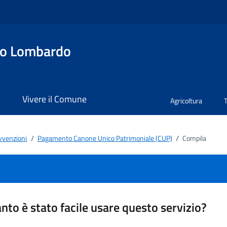
no Lombardo
i
Vivere il Comune
Agricoltura
avvenzioni
/
Pagamento Canone Unico Patrimoniale (CUP)
/
Compila
nto è stato facile usare questo servizio?