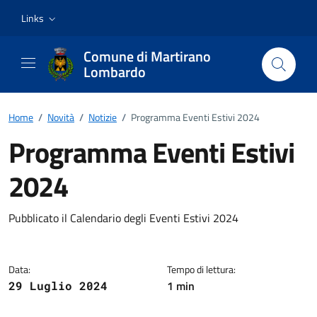
Vai ai contenuti
Vai al footer
Links
Comune di Martirano
Lombardo
Home
/
Novità
/
Notizie
/
Programma Eventi Estivi 2024
Programma Eventi Estivi
2024
Dettagli della notizia
Pubblicato il Calendario degli Eventi Estivi 2024
Data:
Tempo di lettura:
1 min
29 Luglio 2024