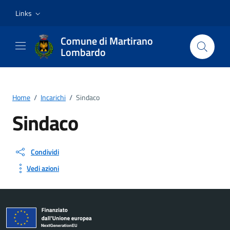
Vai ai contenuti
Vai al footer
Links
Comune di Martirano
Lombardo
Home
/
Incarichi
/
Sindaco
Sindaco
Condividi
Vedi azioni