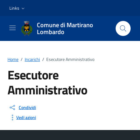
Vai ai contenuti
Vai al footer
Links
Comune di Martirano
Lombardo
Home
/
Incarichi
/
Esecutore Amministrativo
Esecutore
Amministrativo
Condividi
Vedi azioni