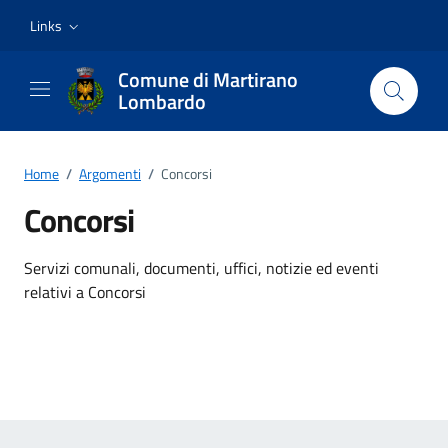
Vai ai contenuti
Vai al footer
Links
Comune di Martirano
Lombardo
Home
/
Argomenti
/
Concorsi
Concorsi
Dettagli dell'argomento
Servizi comunali, documenti, uffici, notizie ed eventi
relativi a Concorsi